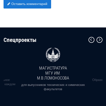
Оставить комментарий
Cпецпроекты
МАГИСТРАТУРА
МГУ ИМ.
М.В.ЛОМОНОСОВА
альное
Образова
ь в каждом
для выпускников технических и химических
факультетов