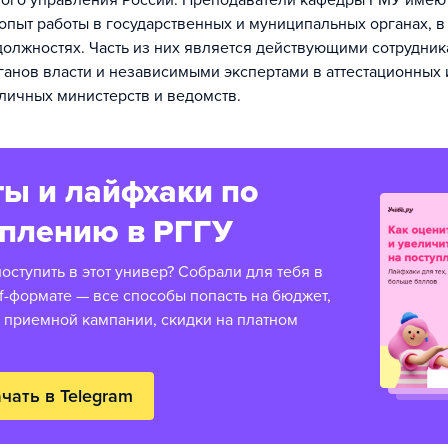
ого управления России. Преподаватели кафедры ГМУ имею
опыт работы в государственных и муниципальных органах, в 
олжностях. Часть из них является действующими сотрудни
ганов власти и независимыми экспертами в аттестационных 
личных министерств и ведомств.
ы и лайфхаки по
уплению в РГГУ
оступить в этот универ? Собрали для тебя в
f-формате — все способы попасть на бюджет,
 приемной кампании, скидки на платном
чать в Telegram