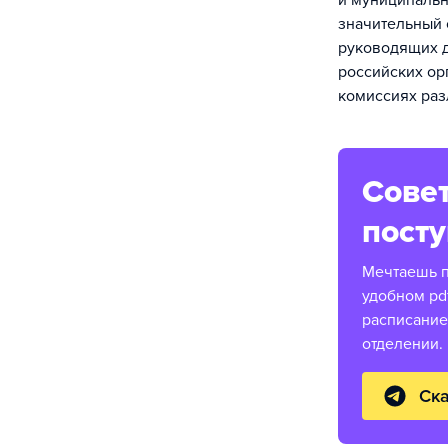
и муниципальн
значительный 
руководящих д
российских ор
комиссиях раз
Совет
пост
Мечтаешь п
удобном pd
расписание
отделении.
Ска