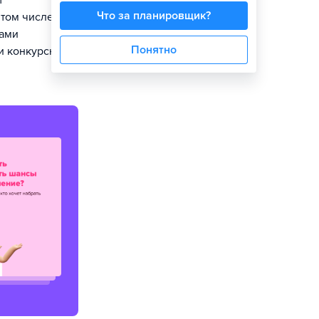
т
Что за планировщик?
том числе и на
ками
Понятно
и конкурсных