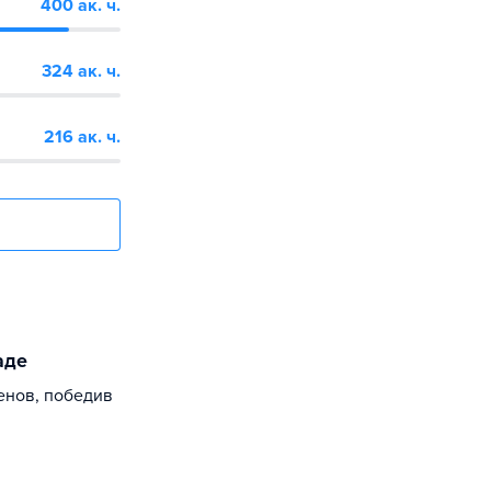
400 ак. ч.
324 ак. ч.
216 ак. ч.
аде
енов, победив