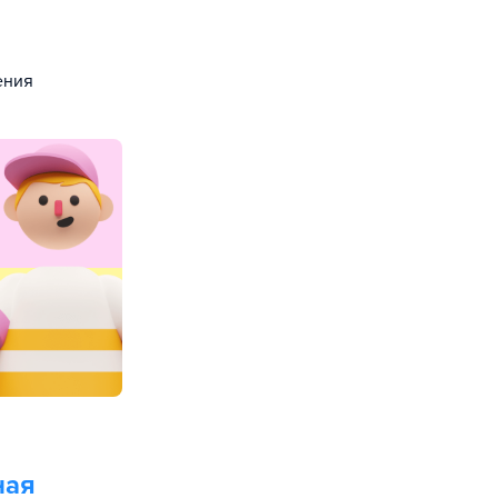
ения
ная