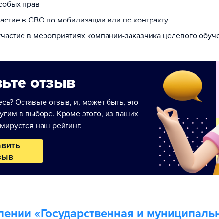
собых прав
частие в СВО по мобилизации или по контракту
 участие в мероприятиях компании-заказчика целевого обуч
ьте отзыв
сь? Оставьте отзыв, и, может быть, это
угим в выборе. Кроме этого, из ваших
мируется наш рейтинг.
авить
зыв
лении «
Государственная и муниципаль