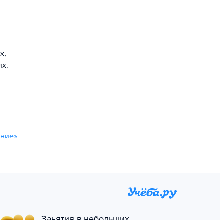
х,
ях.
ение»
Занятия в небольших