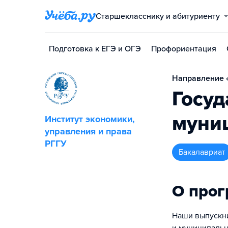
Старшекласснику и абитуриенту
Подготовка к ЕГЭ и ОГЭ
Профориентация
Направление 
Госуд
муни
Институт экономики,
управления и права
РГГУ
бакалавриат
О про
Наши выпускни