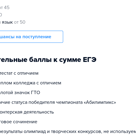
от 45
0
й язык
от 50
шансы на поступление
ельные баллы к сумме ЕГЭ
ттестат с отличием
диплом колледжа с отличием
олотой значок ГТО
личие статуса победителя чемпионата «Абилимпикс»
лонтерская деятельность
оговое сочинение
 результаты олимпиад и творческих конкурсов, не используе