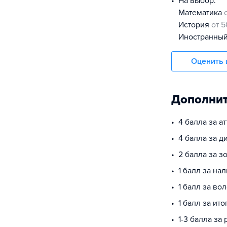
На выбор:
математика
история
от 5
иностранны
Оценить 
Дополнит
4 балла за а
4 балла за 
2 балла за з
1 балл за на
1 балл за во
1 балл за ит
1-3 балла за