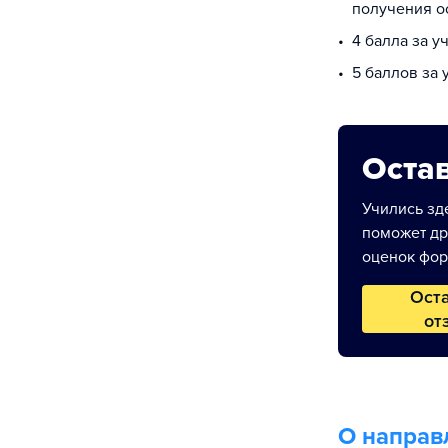
получения о
4 балла за у
5 баллов за
Остав
Учились зде
поможет др
оценок фор
Ост
от
О направ