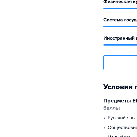
Физическая ку
Система госуд
Иностранный я
Условия 
Предметы Е
баллы
русский язы
обществоз