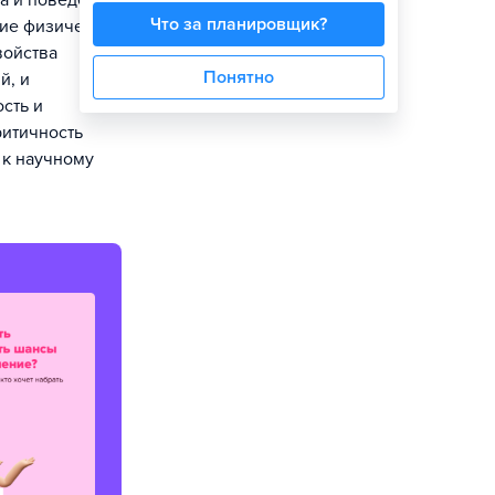
ва и поведение
Что за планировщик?
ние физических
войства
Понятно
й, и
сть и
ритичность
 к научному