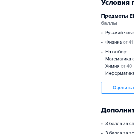
Условия 
Предметы Е
баллы
русский язы
физика
от 41
На выбор:
математика
химия
от 40
информатик
Оценить 
Дополнит
3 балла за 
3 балла за з