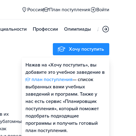
Россия
План поступления
Войти
циальности
Профессии
Олимпиады
Дни открытых д
Хочу поступить
Нажав на «Хочу поступить», вы
Оценить шансы
добавите это учебное заведение в
план поступления
— список
Гайд по поступлению
выбранных вами учебных
заведений и программ. Также у
нас есть сервис «Планировщик
поступления», который поможет
в их
подобрать подходящие
субатомных
программы и получить готовый
как
план поступления.