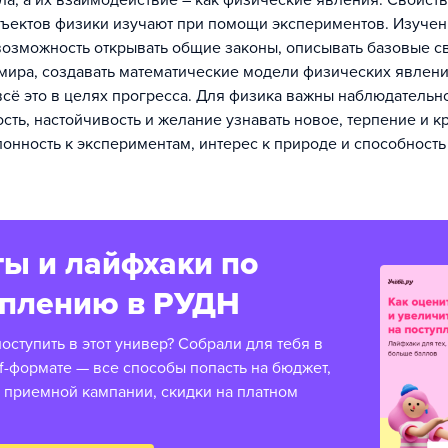
ла, а их взаимодействие – как физические явления. Свойст
ъектов физики изучают при помощи экспериментов. Изуче
возможность открывать общие законы, описывать базовые с
ира, создавать математические модели физических явлени
всё это в целях прогресса. Для физика важны наблюдательно
сть, настойчивость и желание узнавать новое, терпение и к
онность к экспериментам, интерес к природе и способность
ы и лайфхаки по
уплению в РУДН
оступить в этот универ? Собрали для тебя в
f-формате — все способы попасть на бюджет,
 приемной кампании, скидки на платном