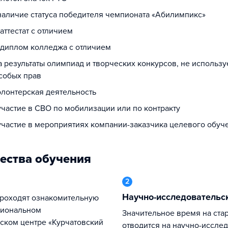
 наличие статуса победителя чемпионата «Абилимпикс»
 аттестат с отличием
а диплом колледжа с отличием
а результаты олимпиад и творческих конкурсов, не использ
собых прав
олонтерская деятельность
участие в СВО по мобилизации или по контракту
 участие в мероприятиях компании-заказчика целевого обуч
ества обучения
2
Научно-исследовательс
циональном
Значительное время на старших курсах
ском центре «Курчатовский
отводится на научно-иссле