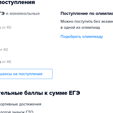
поступления
ГЭ
и минимальные
Поступление по олимпи
Можно поступить без экзам
к
от 40
в одной из олимпиад
Подобрать олимпиаду
от 40
а
от 46
шансы на поступление
ельные баллы к сумме ЕГЭ
спортивные достижения
олотой значок ГТО