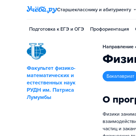
Старшекласснику и абитуриенту
Подготовка к ЕГЭ и ОГЭ
Профориентация
Направление «
Физи
Факультет физико-
математических и
бакалавриат
естественных наук
РУДН им. Патриса
О про
Лумумбы
Физики занима
взаимодействи
частиц и зака