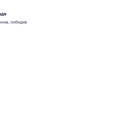
аде
енов, победив