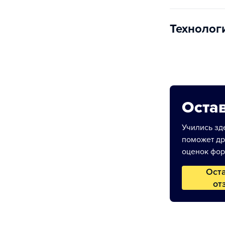
Технолог
Остав
Учились зде
поможет др
оценок фор
Ост
от