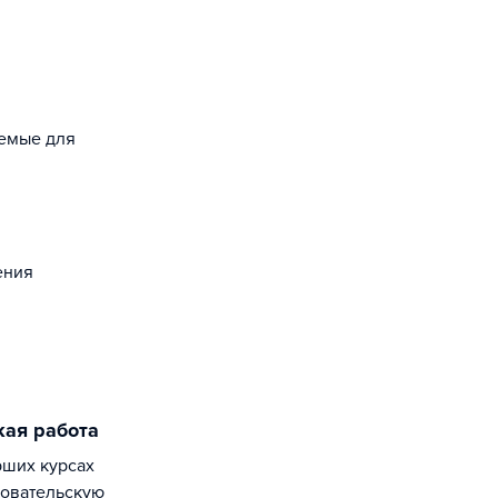
уемые для
ения
кая работа
довательскую