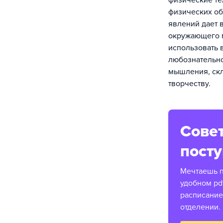
физические те
физических об
явлений дает 
окружающего м
использовать 
любознательно
мышления, скл
творчеству.
Совет
пост
Мечтаешь п
удобном pd
расписание
отделении.