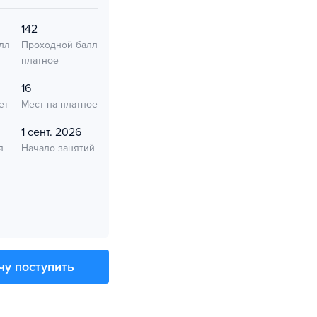
142
лл
Проходной балл
платное
16
ет
Мест на платное
1 сент. 2026
я
Начало занятий
чу поступить