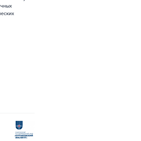
учных
ческих