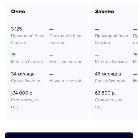
очно
заочно
3.125
—
—
—
Проходной балл
Проходной балл
Проходной балл
Пр
бюджет
платное
бюджет
пл
15
—
—
15
Мест на бюджет
Мест на платное
Мест на бюджет
Ме
34 месяца
—
46 месяцев
—
Срок обучения
Начало занятий
Срок обучения
На
174 000 р.
63 800 р.
Стоимость, за
Стоимость, за
год
год