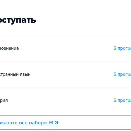
оступать
вознание
5 прог
остранный язык
5 прог
ория
5 прог
казать все наборы ЕГЭ