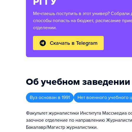
РГГУ
Мечтаешь поступить в этот универ? Собрали 
способы попасть на бюджет, расписание при
отделении.
Скачать в Telegram
Об учебном заведении
Вуз
основан в
1991
Нет военного учебного 
Факультет журналистики Института Массмедиа ос
заочное отделение по направлению Журналисти
Бакалавр/Магистр журналистики.