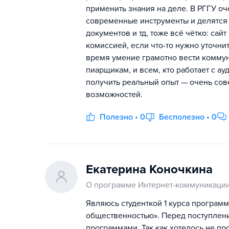
применить знания на деле. В РГГУ о
современные инструменты и делятся
документов и тд, тоже всё чётко: сай
комиссией, если что-то нужно уточнит
время умение грамотно вести коммун
пиарщикам, и всем, кто работает с ауд
получить реальный опыт — очень сове
возможностей.
Полезно • 0
Бесполезно • 0
Екатерина Коночкина
О программе Интернет-коммуникации
Являюсь студенткой 1 курса програм
общественностью». Перед поступлени
программами. Так как хотелось не пр