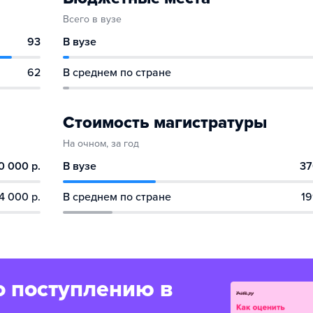
Всего в вузе
93
В вузе
62
В среднем по стране
Стоимость магистратуры
На очном, за год
0 000 р.
В вузе
37
4 000 р.
В среднем по стране
19
о поступлению в