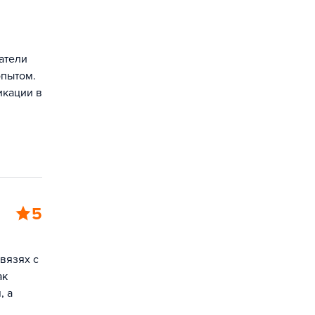
атели
опытом.
икации в
5
вязях с
ак
, а