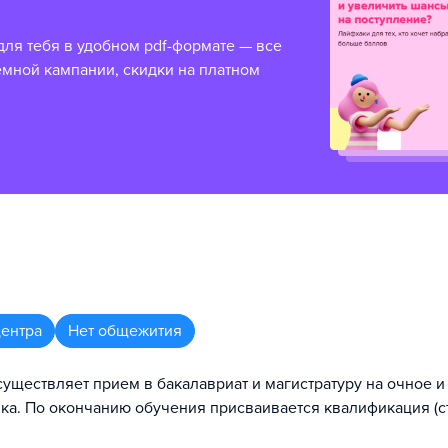
для тебя в удобном pdf-формате — все
емной кампании, скидки на платном
центра
Нет общежития
уществляет прием в бакалавриат и магистратуру на очное и
ка. По окончанию обучения присваивается квалификация (с