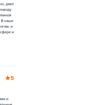
но, дают
поводу
риёмной
. В наше
огам, и
-сфере и
5
ами и
уальные