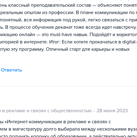
чень классный преподавательский состав — объясняют понят
 реальным опытом из профессии. В плане коммуникации по 
т понятный, вся информация под рукой, легко связаться с п
ь. В процессе обучения деканат тоже всегда идет навстречу
икацию онлайн — это must-have навык. Подойдёт и маркетол
иторией в интернете. Итог: Если хотите прокачаться в digital
тую эту программу. Отличный старт для карьеры и новых
Ответить
 в рекламе и связях с общественностью
28 июня 2023
мы «Интернет-коммуникации в рекламе и связях с
ем в магистратуру долго выбирала между несколькими вуз
осто получить корочку об образовании, а действительно акт