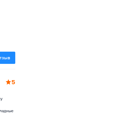
отзыв
5
чу
кладные