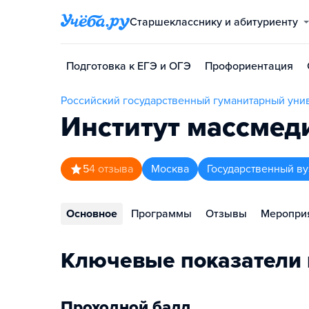
Старшекласснику и абитуриенту
Подготовка к ЕГЭ и ОГЭ
Профориентация
Российский государственный гуманитарный уни
Институт массмед
5
4
отзыва
Москва
Государственный ву
Основное
Программы
Отзывы
Меропри
Ключевые показатели 
Проходной балл