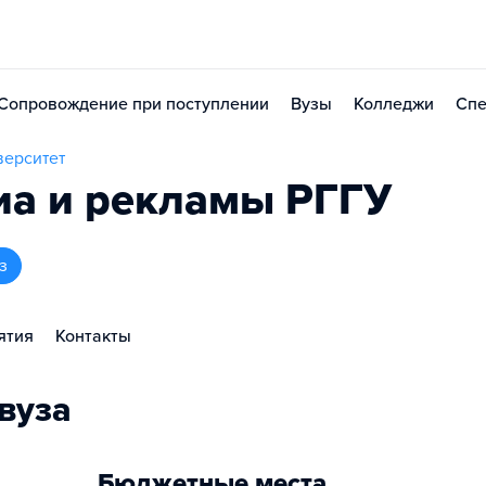
Сопровождение при поступлении
Вузы
Колледжи
Спе
верситет
иа и рекламы РГГУ
з
ятия
Контакты
вуза
Бюджетные места