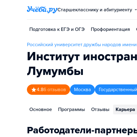
Старшекласснику и абитуриенту
Подготовка к ЕГЭ и ОГЭ
Профориентация
Российский университет дружбы народов имен
Институт иностра
Лумумбы
4.8
6
отзывов
Москва
Государственный
Основное
Программы
Отзывы
Карьера
Работодатели-партнер