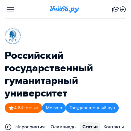
Российский
государственный
гуманитарный
университет
4.6
41
отзыв
Москва
Государственный вуз
ьера
Мероприятия
Олимпиады
Статьи
Контакты