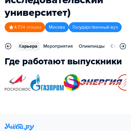
университет)
4.7
34
отзыва
Москва
Государственный вуз
тзывы
Карьера
Мероприятия
Олимпиады
Статьи
Где работают выпускники